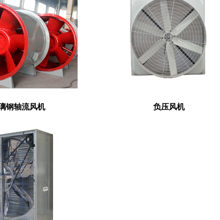
璃钢轴流风机
负压风机