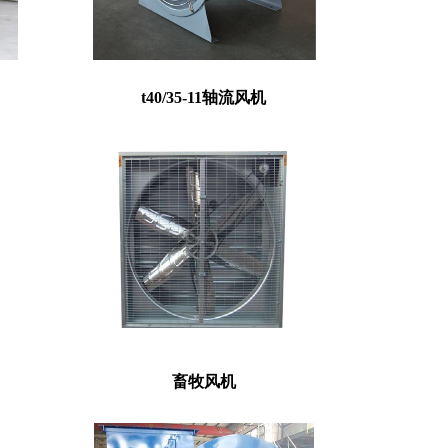
t40/35-11轴流风机
畜牧风机