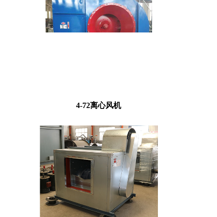
4-72离心风机