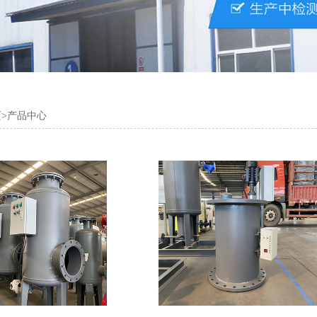
页
>
产品中心