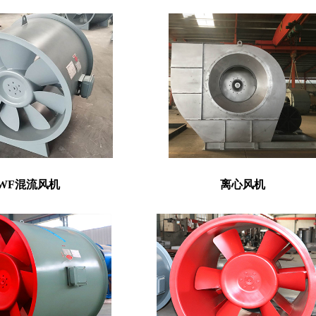
SWF混流风机
离心风机