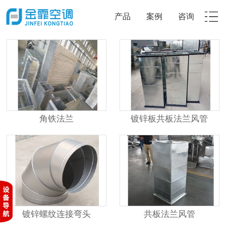
产品
案例
咨询
角铁法兰
镀锌板共板法兰风管
镀锌螺纹连接弯头
共板法兰风管