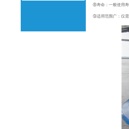
⑧寿命：一般使用
⑨适用范围广：仅需