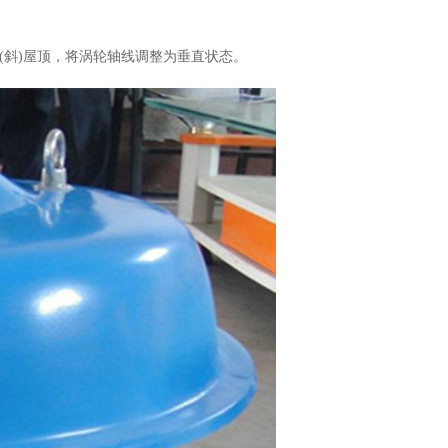
平(斜)屋顶，将涡轮轴线调整为垂直状态。