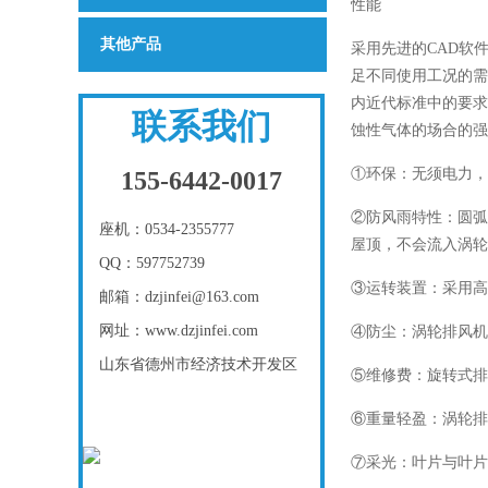
性能
其他产品
采用先进的CAD软
足不同使用工况的需
内近代标准中的要求
联系我们
蚀性气体的场合的
①环保：无须电力
155-6442-0017
②防风雨特性：圆弧
座机：0534-2355777
屋顶，不会流入涡
QQ：597752739
③运转装置：采用高
邮箱：dzjinfei@163.com
网址：www.dzjinfei.com
④防尘：涡轮排风
山东省德州市经济技术开发区
⑤维修费：旋转式
⑥重量轻盈：涡轮排
⑦采光：叶片与叶片