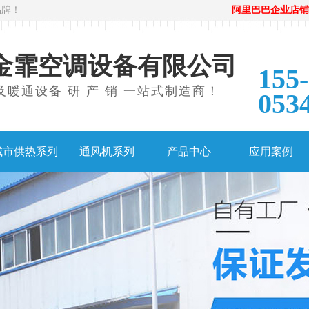
品牌！
阿里巴巴企业店铺
金霏空调设备有限公司
155
暖通设备 研 产 销 一站式制造商！
053
城市供热系列
通风机系列
产品中心
应用案例
|
|
|