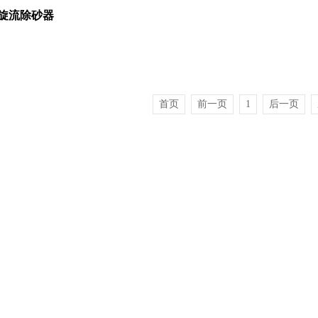
旋流除砂器
首页
前一页
1
后一页