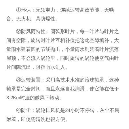
①环保：无须电力，连续运转高效节能，无噪
音、无火花、具防爆性。
②防风雨特性：圆弧形叶片，每一叶片与叶片之
间有空隙，旋转时叶片互相补位把这此空隙填补，大
量雨水延着圆的节线抛出，小量雨水则延着叶片流落
屋顶，不会流入涡轮里，同时旋转的涡轮使空气由叶
片间隙流出，阻挡雨水进入。
③运转装置：采用高技术水准的滚珠轴承，这种
轴承是完全封闭，而且永远自我润滑，使它能在低于
3.2Km时速的微风下转动。
④防尘：涡轮排风机是24小时不停转，灰尘不易
附着，即使需清洗也很方便。