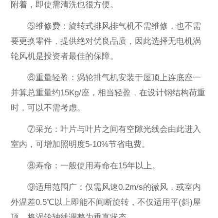
附着，即使需清洗也很方便。
⑤维修费：旋转式排风排气机不需维修，也不需
要更换零件，提供绝对优良品质，因此选择无电机涡
轮风机是投资者最佳的保障。
⑥重量轻盈：涡轮排气机安装于屋顶上连底座一
并算总重量约15Kg/座，相当轻盈，在设计钢结构荷重
时，可以不需考虑。
⑦采光：叶片与叶片之间有空隙光线会由此进入
室内，可增加照明度5-10%节省电费。
⑧寿命：一般使用寿命在15年以上。
⑨适用范围广：仅需风速0.2m/s的微风，或室内
外温差0.5℃以上即能不间断旋转，不仅适用平(斜)屋
顶，将涡轮轴线调整为垂直状态。