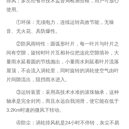
排风；多次经省市技术监督局检测合格，用户可放心
使用。
①环保：无须电力，连续运转高效节能，无噪
音、无火花、具防爆性。
②防风雨特性：圆弧形叶片，每一叶片与叶片之
间有空隙，旋转时叶片互相补位把这此空隙填补，大
量雨水延着圆的节线抛出，小量雨水则延着叶片流落
屋顶，不会流入涡轮里，同时旋转的涡轮使空气由叶
片间隙流出，阻挡雨水进入。
③运转装置：采用高技术水准的滚珠轴承，这种
轴承是完全封闭，而且永远自我润滑，使它能在低于
3.2Km时速的微风下转动。
④防尘：涡轮排风机是24小时不停转，灰尘不易