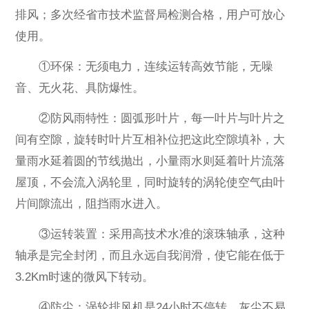
排风；多次经省市技术监督局检测合格，用户可放心
使用。
①环保：无须电力，连续运转高效节能，无噪
音、无火花、具防爆性。
②防风雨特性：圆弧形叶片，每一叶片与叶片之
间有空隙，旋转时叶片互相补位把这此空隙填补，大
量雨水延着圆的节线抛出，小量雨水则延着叶片流落
屋顶，不会流入涡轮里，同时旋转的涡轮使空气由叶
片间隙流出，阻挡雨水进入。
③运转装置：采用高技术水准的滚珠轴承，这种
轴承是完全封闭，而且永远自我润滑，使它能在低于
3.2Km时速的微风下转动。
④防尘：涡轮排风机是24小时不停转，灰尘不易