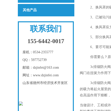
2、换风罩的吸气
其他产品
3、已被玷污的吸
联系我们
4、换风罩应力求
5、部分换风罩的
155-6442-0017
6、要尽可能避免
座机：0534-2355777
你需要么？原来3
QQ：597752739
3c排烟防火阀基
邮箱：dzjinfei@163.com
阀门在扭簧力作用下
网址：www.dzjinfei.com
山东省德州市经济技术开发区
3c排烟防火阀是
的吸力将起火屋里的
在高温作用下熔断，
当做设计、工程或许