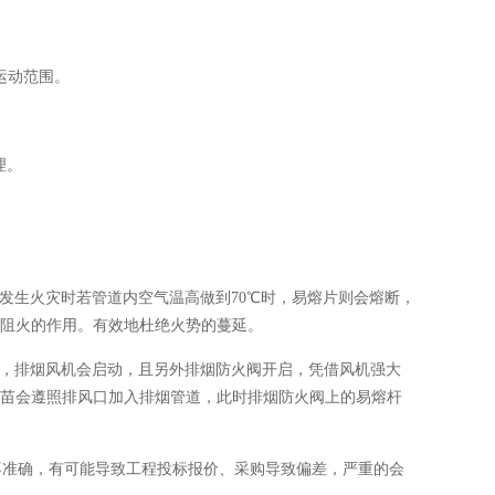
运动范围。
理。
生火灾时若管道内空气温高做到70℃时，易熔片则会熔断，
阻火的作用。有效地杜绝火势的蔓延。
，排烟风机会启动，且另外排烟防火阀开启，凭借风机强大
苗会遵照排风口加入排烟管道，此时排烟防火阀上的易熔杆
不准确，有可能导致工程投标报价、采购导致偏差，严重的会