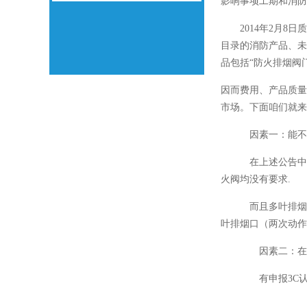
影响事项工期和消防
2014年2月8日
目录的消防产品、未
品包括“防火排烟阀门
因而费用、产品质量
市场。下面咱们就来
因素一：能不能所
在上述公告中咱们
火阀均没有要求.
而且多叶排烟口、
叶排烟口（两次动作
因素二：在哪会
有申报3C认证经