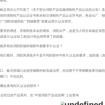
验收。
质检总局办公厅印发了《关于部分消防产品实施强制性产品认证的公告》及附
得到强制性产品认证证书和未标注强制性产品认证符号的，务必出厂、销
”“消防排烟风机”“挡烟垂壁”就要运用3C认证部件。
要求的增进，导致制造本金的增加，消防从严，这是为人民生命稳定深思
谈谈3C认证给工程设计和运用带来了的因素。
有的消防防烟排烟部件都要求3C认证？
看到，消防风系统并不是不同的部件均有3C认证的要求，如防烟（加压
板式排烟口会按排烟阀对标迅速治理，但仅限于不带熔断效果功能的排
阀门）不在此列。
查询到3C认证的部件？
过的产品系列，在“中国消防产品信息网”上会查询