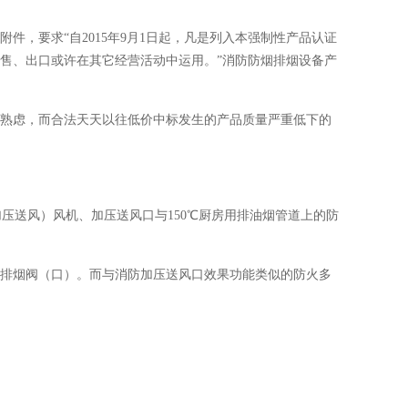
件，要求“自2015年9月1日起，凡是列入本强制性产品认证
售、出口或许在其它经营活动中运用。”消防防烟排烟设备产
熟虑，而合法天天以往低价中标发生的产品质量严重低下的
送风）风机、加压送风口与150℃厨房用排油烟管道上的防
烟阀（口）。而与消防加压送风口效果功能类似的防火多