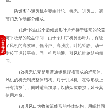
机.
防爆离心通风机主要由叶轮、机壳、进风口、调
节门及传动部分组成。
(1)叶轮由12个后倾翼形叶片焊接于弧形的轮盖
与平板形的轮盘中间，由于采用了机翼形叶片，保证
了风机的高效率、低噪声、高强度。叶轮经静、动平
衡校正运转平稳。同一机号的通、引风机叶轮结构相
同。
(2)机壳机壳是用普通钢板焊接而成的蜗形体。
风机的机壳制成整体结构。对于引风机，在蜗形板上
开有清灰门，同时适当加厚，以防烟灰磨损，延长其
使用寿命。
(3)进风口为收敛流线形的整体结构，用螺栓固