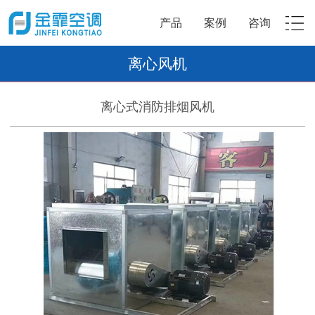
产品
案例
咨询
离心风机
离心式消防排烟风机