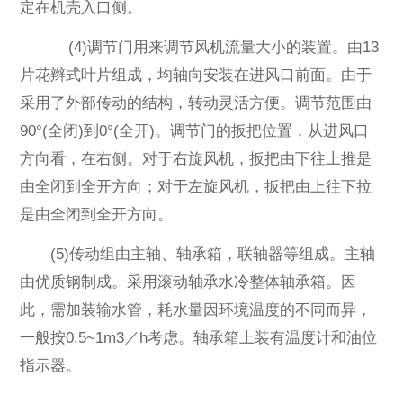
定在机壳入口侧。
(4)调节门用来调节风机流量大小的装置。由13
片花辫式叶片组成，均轴向安装在进风口前面。由于
采用了外部传动的结构，转动灵活方便。调节范围由
90°(全闭)到0°(全开)。调节门的扳把位置，从进风口
方向看，在右侧。对于右旋风机，扳把由下往上推是
由全闭到全开方向；对于左旋风机，扳把由上往下拉
是由全闭到全开方向。
(5)传动组由主轴、轴承箱，联轴器等组成。主轴
由优质钢制成。采用滚动轴承水冷整体轴承箱。因
此，需加装输水管，耗水量因环境温度的不同而异，
一般按0.5~1m3／h考虑。轴承箱上装有温度计和油位
指示器。