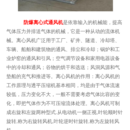
防爆离心式通风机
是依靠输入的机械能，提高
气体压力并排送气体的机械，它是一种从动的流体机
械。离心风机广泛用于工厂、矿井、隧道、冷却塔、
车辆、船舶和建筑物的通风、排尘和冷却；锅炉和工
业炉窑的通风和引风；空气调节设备和家用电器设备
中的冷却和通风；谷物的烘干和选送；风洞风源和气
垫船的充气和推进等。离心风机的作用：离心风机的
工作原理与透平压缩机基本相同，均是由于气体流速
较低，压力变化不大，一般不需要考虑气体比容的变
化，即把气体作为不可压缩流体处理。离心风机可制
成右旋和左旋两种型式.从电动机一侧正视,叶轮顺时针
旋转,称为右旋转风机,叶轮逆时针旋转,称为左旋转风