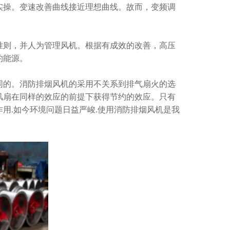
实操。变速改善曲线接近理想曲线。故而，变频调
则，并人为管理风机。根据有成效的改善，高压
约能源。
的。消防排烟风机的采用不关系到排气扇火的选
风扇在同样的效应的前提下获得节约的效应。只有
用.如今环境问题日益严峻.使用消防排烟风机是我