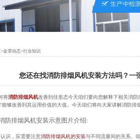
页
>
金霏动态
>
行业知识
您还在找消防排烟风机安装方法吗？一
将
消防排烟风机
改善到佳形态今天咱们要向您解释下相关消防
才能够改善到其运用价值的大值。今天咱们将向大家讲解消防排
消防排烟风机安装示意图片介绍:
识，应需要注意
消防排烟风机的安装
与不同流量间的关系。