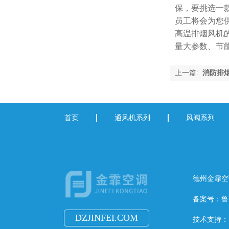
保，要挑选一
员工将会为您
高温排烟风机
量大参数、节
上一篇:
消防排
首页
通风机系列
风阀系列
德州金霏空
备案号：
鲁
DZJINFEI.COM
技术支持