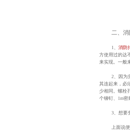
二、消
1、
消防
方使用过的达
来实现。一般
2、因为实现
其连起来，必
少相同。螺栓
个铆钉、1m密
3、想要变形
上面说便是的