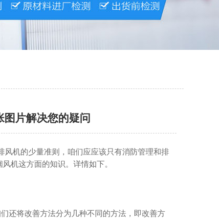
张图片解决您的疑问
排风机的少量准则，咱们应应该只有消防管理和排
烟风机这方面的知识。详情如下。
咱们还将改善方法分为几种不同的方法，即改善方